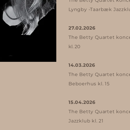
The Betty Quartet konce
Lyngby -Taarbæk Jazzkl
27.02.2026
The Betty Quartet konce
kl. 20​
14.03.2026
The Betty Quartet konce
Beboerhus kl. 15
15.04.2026
The Betty Quartet konce
Jazzklub kl. 21