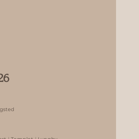
26
ngsted