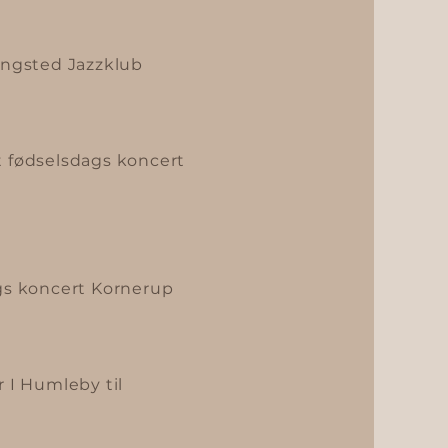
Ringsted Jazzklub
t fødselsdags koncert
ags koncert Kornerup
r I Humleby til