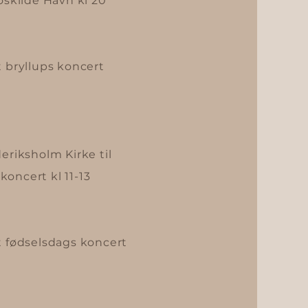
oskilde Havn kl 20
t bryllups koncert
eriksholm Kirke til
oncert kl 11-13
t fødselsdags koncert