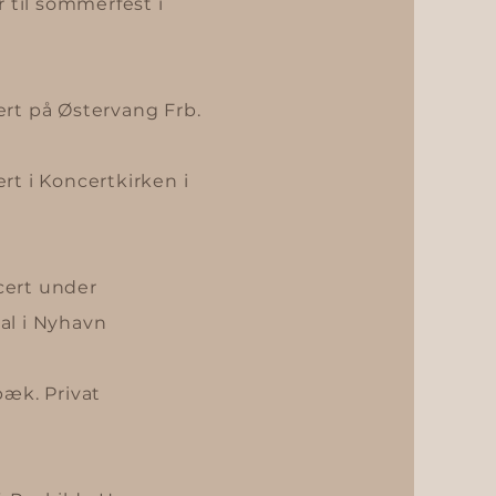
r til sommerfest i
ert på Østervang
Frb.
rt i Koncertkirken i
ncert under
al i Nyhavn
æk. Privat