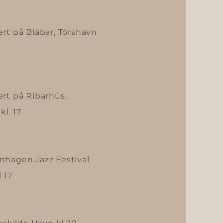
rt på Blábar, Tórshavn
rt på Ribarhùs,
kl. 17
nhagen Jazz Festival
 17