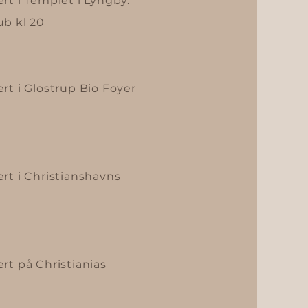
rt i Templet i Lyngby.
ub kl 20
rt i Glostrup Bio Foyer
rt i Christianshavns
rt på Christianias