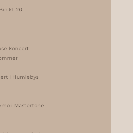
Bio kl. 20
ase koncert
dkommer
cert i Humlebys
demo i Mastertone